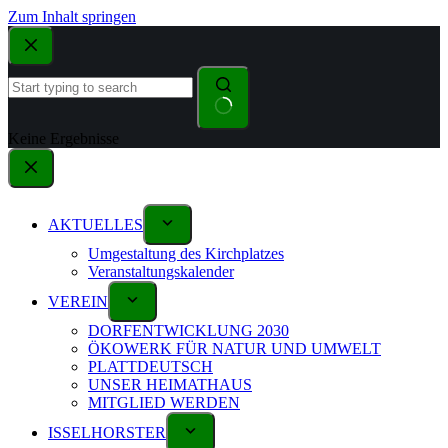
Zum Inhalt springen
Keine Ergebnisse
AKTUELLES
Umgestaltung des Kirchplatzes
Veranstaltungskalender
VEREIN
DORFENTWICKLUNG 2030
ÖKOWERK FÜR NATUR UND UMWELT
PLATTDEUTSCH
UNSER HEIMATHAUS
MITGLIED WERDEN
ISSELHORSTER