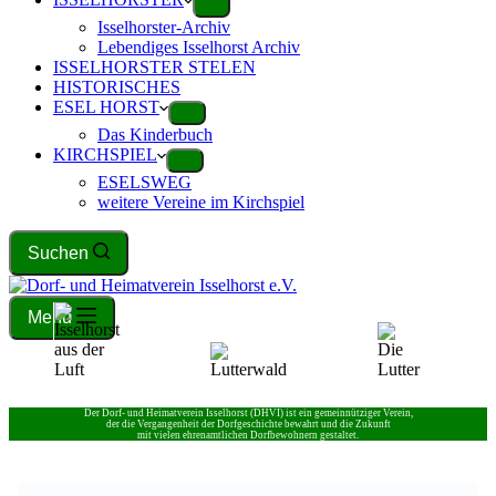
Isselhorster-Archiv
Lebendiges Isselhorst Archiv
ISSELHORSTER STELEN
HISTORISCHES
ESEL HORST
Das Kinderbuch
KIRCHSPIEL
ESELSWEG
weitere Vereine im Kirchspiel
Suchen
Menu
Der Dorf- und Heimatverein Isselhorst (DHVI) ist ein gemeinnütziger Verein,
der die Vergangenheit der Dorfgeschichte bewahrt und die Zukunft
mit vielen ehrenamtlichen Dorfbewohnern gestaltet.