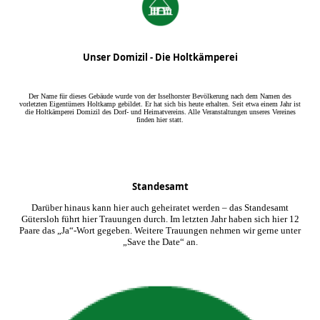
Unser Domizil - Die Holtkämperei
Der Name für dieses Gebäude wurde von der Isselhorster Bevölkerung nach dem Namen des
vorletzten Eigentümers Holtkamp gebildet. Er hat sich bis heute erhalten. Seit etwa einem Jahr ist
die Holtkämperei Domizil des Dorf- und Heimatvereins. Alle Veranstaltungen unseres Vereines
finden hier statt.
Standesamt
Darüber hinaus kann hier auch geheiratet werden – das Standesamt
Gütersloh führt hier Trauungen durch. Im letzten Jahr haben sich hier 12
Paare das „Ja“-Wort gegeben. Weitere Trauungen nehmen wir gerne unter
„Save the Date“ an.