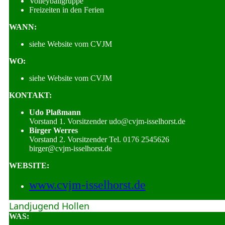
Volleyballgruppe
Freizeiten in den Ferien
WANN:
siehe Website vom CVJM
WO:
siehe Website vom CVJM
KONTAKT:
Udo Plaßmann
Vorstand 1. Vorsitzender udo@cvjm-isselhorst.de
Birger Werres
Vorstand 2. Vorsitzender Tel. 0176 2545626
birger@cvjm-isselhorst.de
WEBSITE:
www.cvjm-isselhorst.de
Landjugend Hollen
WAS: