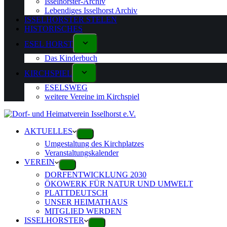
Isselhorster-Archiv
Lebendiges Isselhorst Archiv
ISSELHORSTER STELEN
HISTORISCHES
ESEL HORST
Das Kinderbuch
KIRCHSPIEL
ESELSWEG
weitere Vereine im Kirchspiel
AKTUELLES
Umgestaltung des Kirchplatzes
Veranstaltungskalender
VEREIN
DORFENTWICKLUNG 2030
ÖKOWERK FÜR NATUR UND UMWELT
PLATTDEUTSCH
UNSER HEIMATHAUS
MITGLIED WERDEN
ISSELHORSTER