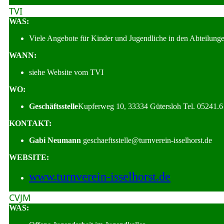
TVI
WAS:
Viele Angebote für Kinder und Jugendliche in den Abteilung
WANN:
siehe Website vom TVI
WO:
Geschäftsstelle
Kupferweg 10, 33334 Gütersloh Tel. 05241.6
KONTAKT:
Gabi Neumann
geschaeftsstelle@turnverein-isselhorst.de
WEBSITE:
www.turnverein-isselhorst.de
CVJM
WAS: