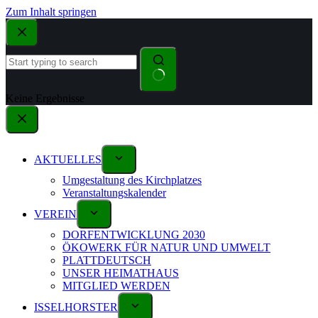
Zum Inhalt springen
Keine Ergebnisse
AKTUELLES
Umgestaltung des Kirchplatzes
Veranstaltungskalender
VEREIN
DORFENTWICKLUNG 2030
ÖKOWERK FÜR NATUR UND UMWELT
PLATTDEUTSCH
UNSER HEIMATHAUS
MITGLIED WERDEN
ISSELHORSTER