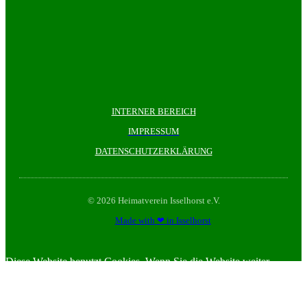
INTERNER BEREICH
IMPRESSUM
DATENSCHUTZERKLÄRUNG
© 2026 Heimatverein Isselhorst e.V.
Made with ❤ in Isselhorst
Diese Website benutzt Cookies. Wenn Sie die Website weiter
nutzen, gehen wir von ihrem Einverständnis aus.
OK
Nein