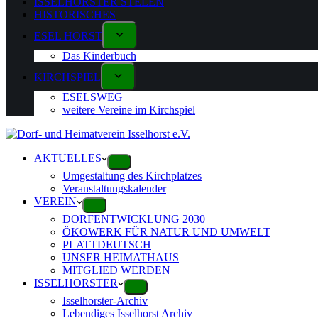
ISSELHORSTER STELEN
HISTORISCHES
ESEL HORST
Das Kinderbuch
KIRCHSPIEL
ESELSWEG
weitere Vereine im Kirchspiel
AKTUELLES
Umgestaltung des Kirchplatzes
Veranstaltungskalender
VEREIN
DORFENTWICKLUNG 2030
ÖKOWERK FÜR NATUR UND UMWELT
PLATTDEUTSCH
UNSER HEIMATHAUS
MITGLIED WERDEN
ISSELHORSTER
Isselhorster-Archiv
Lebendiges Isselhorst Archiv