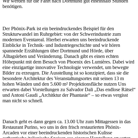
Wir werden für die Fahrt nach Dortmund gut eineinhalb Stunden
benötigen.
Der Phönix-Park ist ein beeindruckendes Beispiel für den
Strukturwandel im Ruhrgebiet: von der Schwerindustrie zum
modernen Eventareal. Hierbei erwarten uns beeindruckende
Einblicke in Technik- und Industriegeschichte und wir hören
spannende Erzählungen über Dortmund und Hörde, über
Alltagsleben und Veränderung. Danach gibt es einen echten
Höhepunkt mit dem Besuch von Phoenix des Lumières. Dabei wird
eine einzigartige innovative Technologie verwendet, um bewegte
Bilder zu erzeugen. Die Ausstellung ist so konzipiert, dass sie die
besondere Architektur des Veranstaltungsortes mit seinen 13 m
hohen Wänden und den 5.600 m² Projektionsfläche nutzen Uns
erwarten dabei Vorstellungen zu Salvador Dali „Das endlose Rätsel“
und Antoni Gaudi „Architktur der Phantasie“ – so etwas vergisst
man nicht so schnell.
Danach geht es dann gegen ca. 13.00 Uhr zum Mittagessen in das
Restaurant Purino, wo uns in den frisch restaurierten Phönix-
Arcaden vor einer beeindruckenden historischen Kulisse