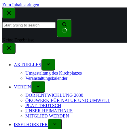
Zum Inhalt springen
Keine Ergebnisse
AKTUELLES
Umgestaltung des Kirchplatzes
Veranstaltungskalender
VEREIN
DORFENTWICKLUNG 2030
ÖKOWERK FÜR NATUR UND UMWELT
PLATTDEUTSCH
UNSER HEIMATHAUS
MITGLIED WERDEN
ISSELHORSTER