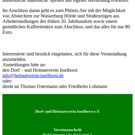
authentische italienische Speisen aus eigener Herstellung erwarten.
Im Anschluss daran geht es zum Phönix-See mit der Möglichkeit
von Abstechern zur Wasserburg Hörde und Straßenzügen aus
Arbeitersiedlungen des frühen 20. Jahrhunderts sowie einem
gemütlichen Kaffeetrinken zum Abschluss, und das alles für nur 80
Euro.
Interessierte sind herzlich eingeladen, sich für diese Veranstaltung
anzumelden.
Anmeldungen bitte an:
den Dorf – und Heimatverein Isselhorst
info@heimatverein-isselhorst.de
oder:
direkt an Thomas Ostermann oder Friedhelm Lohmann
Dorf- und Heimatverein Isselhorst e.V.
Vereinsanschrift
Holtkämperei | An der Lutter 1