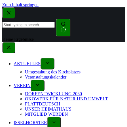
Zum Inhalt springen
Keine Ergebnisse
AKTUELLES
Umgestaltung des Kirchplatzes
Veranstaltungskalender
VEREIN
DORFENTWICKLUNG 2030
ÖKOWERK FÜR NATUR UND UMWELT
PLATTDEUTSCH
UNSER HEIMATHAUS
MITGLIED WERDEN
ISSELHORSTER