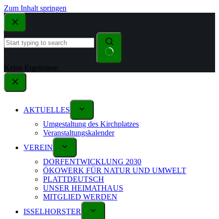
Zum Inhalt springen
Keine Ergebnisse
AKTUELLES
Umgestaltung des Kirchplatzes
Veranstaltungskalender
VEREIN
DORFENTWICKLUNG 2030
ÖKOWERK FÜR NATUR UND UMWELT
PLATTDEUTSCH
UNSER HEIMATHAUS
MITGLIED WERDEN
ISSELHORSTER