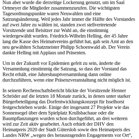
Nun aber wurde die derzeitige Lockerung genutzt, um im Saal
Ortmeyer die Mitglieder zusammenzurufen. Die wichtigsten
Tagesordnungspunkte waren Neuwahlen und eine
Satzungsänderung. Weil jedes Jahr immer die Hälfte des Vorstandes
auf zwei Jahre zu wählen ist, standen zwei stellvertretende
Vorsitzende und Beisitzer zur Wahl an, die einstimmig
wiedergewählt wurden. Friedrich-Wilhelm Helling, der 45 Jahre
lang die Kasse des Heimatvereins geführt hat, gab sein Amt an den
neu gewählten Schatzmeister Philipp Schoenwald ab. Der Verein
dankte Helling mit Applaus und Präsenten.
Um in der Zukunft vor Epidemien gefeit zu sein, änderte die
Versammlung einstimmig die Satzung, so dass der Vorstand das
Recht erhält, eine Jahreshauptversammlung dann online
durchzuführen, wenn eine Präsenzveranstaltung nicht möglich ist.
In seinem Rechenschaftsbericht blickte der Vorsitzende Henner
Schröder auf die letzten 18 Monate zurück, in denen unter starker
Bürgerbeteiligung das Dorfentwicklungskonzept für Isselhorst
festgeschrieben wurde. Einige der insgesamt 27 Projekte wie das
Sonnensegel über dem Spielplatz Krullsbachaue oder die
Baumpflanzungen wurden schon durchgeführt, an drei weiteren
wird zur Zeit aktiv gearbeitet. Auch erhielt der DHV den
Heimatpreis 2020 der Stadt Gütersloh sowie den Heimatpreis des
Landes NRW „wegen des herausragenden Engagements vor Ort“,