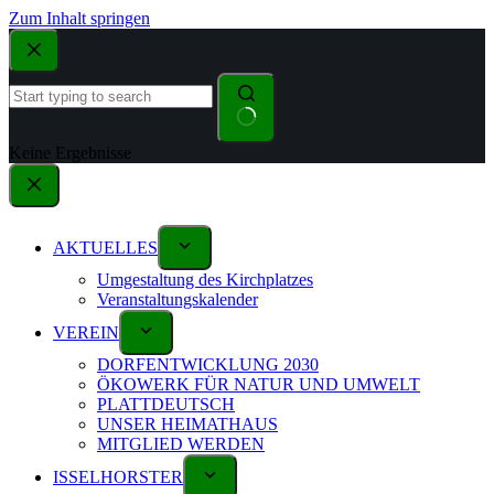
Zum Inhalt springen
Keine Ergebnisse
AKTUELLES
Umgestaltung des Kirchplatzes
Veranstaltungskalender
VEREIN
DORFENTWICKLUNG 2030
ÖKOWERK FÜR NATUR UND UMWELT
PLATTDEUTSCH
UNSER HEIMATHAUS
MITGLIED WERDEN
ISSELHORSTER