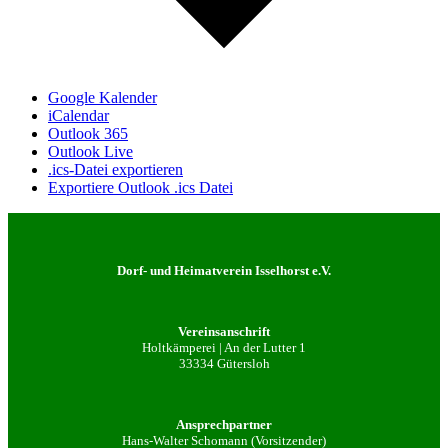
Google Kalender
iCalendar
Outlook 365
Outlook Live
.ics-Datei exportieren
Exportiere Outlook .ics Datei
Dorf- und Heimatverein Isselhorst e.V.
Vereinsanschrift
Holtkämperei | An der Lutter 1
33334 Gütersloh
Ansprechpartner
Hans-Walter Schomann (Vorsitzender)