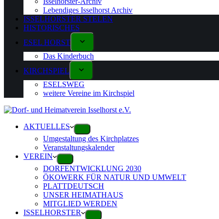
Isselhorster-Archiv
Lebendiges Isselhorst Archiv
ISSELHORSTER STELEN
HISTORISCHES
ESEL HORST
Das Kinderbuch
KIRCHSPIEL
ESELSWEG
weitere Vereine im Kirchspiel
AKTUELLES
Umgestaltung des Kirchplatzes
Veranstaltungskalender
VEREIN
DORFENTWICKLUNG 2030
ÖKOWERK FÜR NATUR UND UMWELT
PLATTDEUTSCH
UNSER HEIMATHAUS
MITGLIED WERDEN
ISSELHORSTER