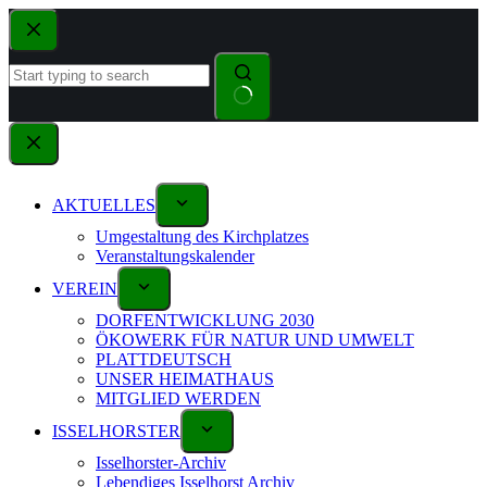
AKTUELLES
Umgestaltung des Kirchplatzes
Veranstaltungskalender
VEREIN
DORFENTWICKLUNG 2030
ÖKOWERK FÜR NATUR UND UMWELT
PLATTDEUTSCH
UNSER HEIMATHAUS
MITGLIED WERDEN
ISSELHORSTER
Isselhorster-Archiv
Lebendiges Isselhorst Archiv