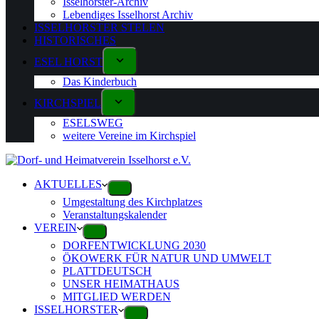
Isselhorster-Archiv
Lebendiges Isselhorst Archiv
ISSELHORSTER STELEN
HISTORISCHES
ESEL HORST
Das Kinderbuch
KIRCHSPIEL
ESELSWEG
weitere Vereine im Kirchspiel
AKTUELLES
Umgestaltung des Kirchplatzes
Veranstaltungskalender
VEREIN
DORFENTWICKLUNG 2030
ÖKOWERK FÜR NATUR UND UMWELT
PLATTDEUTSCH
UNSER HEIMATHAUS
MITGLIED WERDEN
ISSELHORSTER