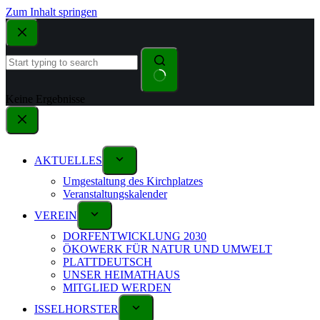
Zum Inhalt springen
Keine Ergebnisse
AKTUELLES
Umgestaltung des Kirchplatzes
Veranstaltungskalender
VEREIN
DORFENTWICKLUNG 2030
ÖKOWERK FÜR NATUR UND UMWELT
PLATTDEUTSCH
UNSER HEIMATHAUS
MITGLIED WERDEN
ISSELHORSTER