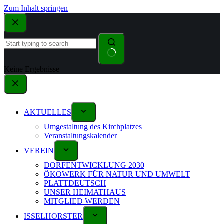
Zum Inhalt springen
Keine Ergebnisse
AKTUELLES
Umgestaltung des Kirchplatzes
Veranstaltungskalender
VEREIN
DORFENTWICKLUNG 2030
ÖKOWERK FÜR NATUR UND UMWELT
PLATTDEUTSCH
UNSER HEIMATHAUS
MITGLIED WERDEN
ISSELHORSTER