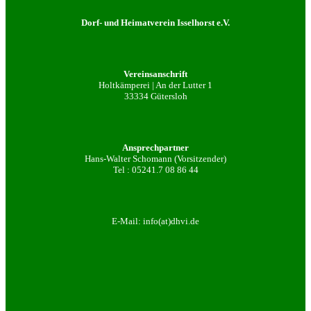
Dorf- und Heimatverein Isselhorst e.V.
Vereinsanschrift
Holtkämperei | An der Lutter 1
33334 Gütersloh
Ansprechpartner
Hans-Walter Schomann (Vorsitzender)
Tel :
05241.7 08 86 44
E-Mail:
info(at)dhvi.de