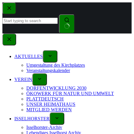
AKTUELLES
Umgestaltung des Kirchplatzes
Veranstaltungskalender
VEREIN
DORFENTWICKLUNG 2030
ÖKOWERK FÜR NATUR UND UMWELT
PLATTDEUTSCH
UNSER HEIMATHAUS
MITGLIED WERDEN
ISSELHORSTER
Isselhorster-Archiv
Lebendiges Isselhorst Archiv