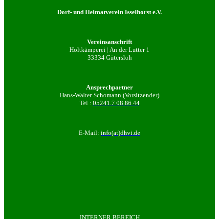
Dorf- und Heimatverein Isselhorst e.V.
Vereinsanschrift
Holtkämperei | An der Lutter 1
33334 Gütersloh
Ansprechpartner
Hans-Walter Schomann (Vorsitzender)
Tel :
05241.7 08 86 44
E-Mail:
info(at)dhvi.de
INTERNER BEREICH