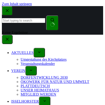
Zum Inhalt springen
Keine Ergebnisse
AKTUELLES
Umgestaltung des Kirchplatzes
Veranstaltungskalender
VEREIN
DORFENTWICKLUNG 2030
ÖKOWERK FÜR NATUR UND UMWELT
PLATTDEUTSCH
UNSER HEIMATHAUS
MITGLIED WERDEN
ISSELHORSTER