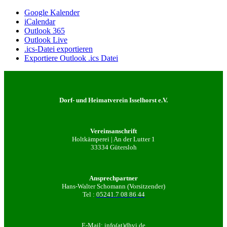
Google Kalender
iCalendar
Outlook 365
Outlook Live
.ics-Datei exportieren
Exportiere Outlook .ics Datei
Dorf- und Heimatverein Isselhorst e.V.
Vereinsanschrift
Holtkämperei | An der Lutter 1
33334 Gütersloh
Ansprechpartner
Hans-Walter Schomann (Vorsitzender)
Tel :
05241.7 08 86 44
E-Mail:
info(at)dhvi.de