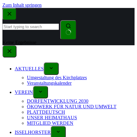
Zum Inhalt springen
Keine Ergebnisse
AKTUELLES
Umgestaltung des Kirchplatzes
Veranstaltungskalender
VEREIN
DORFENTWICKLUNG 2030
ÖKOWERK FÜR NATUR UND UMWELT
PLATTDEUTSCH
UNSER HEIMATHAUS
MITGLIED WERDEN
ISSELHORSTER