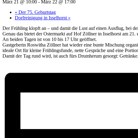
März 21 @ 10:00
-
März 22 @ 17:00
«
Der 75. Geburtstag
Dorfreinigung in Isselhorst
»
Der Frühling klopft an – und damit die Lust auf einen Ausflug, bei
Genau das bietet der Ostermarkt auf Hof Zöllner in Isselhorst am 21.
An beiden Tagen ist von 10 bis 17 Uhr geöffnet.
Gastgeberin Roswitha Zöllner hat wieder eine bunte Mischung organis
ideale Ort für kleine Frühlingsfunde, nette Gespräche und eine Portio
Damit der Tag rund wird, ist auch fürs Drumherum gesorgt: Geträn