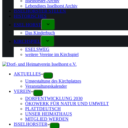
Isselhorster-Archiv
Lebendiges Isselhorst Archiv
ISSELHORSTER STELEN
HISTORISCHES
ESEL HORST
Das Kinderbuch
KIRCHSPIEL
ESELSWEG
weitere Vereine im Kirchspiel
AKTUELLES
Umgestaltung des Kirchplatzes
Veranstaltungskalender
VEREIN
DORFENTWICKLUNG 2030
ÖKOWERK FÜR NATUR UND UMWELT
PLATTDEUTSCH
UNSER HEIMATHAUS
MITGLIED WERDEN
ISSELHORSTER