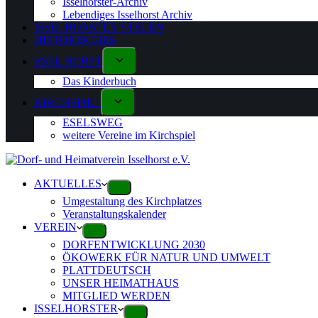
Isselhorster-Archiv
Lebendiges Isselhorst Archiv
ISSELHORSTER STELEN
HISTORISCHES
ESEL HORST
Das Kinderbuch
KIRCHSPIEL
ESELSWEG
weitere Vereine im Kirchspiel
AKTUELLES
Umgestaltung des Kirchplatzes
Veranstaltungskalender
VEREIN
DORFENTWICKLUNG 2030
ÖKOWERK FÜR NATUR UND UMWELT
PLATTDEUTSCH
UNSER HEIMATHAUS
MITGLIED WERDEN
ISSELHORSTER