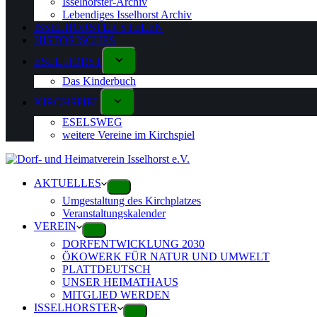
Isselhorster-Archiv
Lebendiges Isselhorst Archiv
ISSELHORSTER STELEN
HISTORISCHES
ESEL HORST
Das Kinderbuch
KIRCHSPIEL
ESELSWEG
weitere Vereine im Kirchspiel
AKTUELLES
Umgestaltung des Kirchplatzes
Veranstaltungskalender
VEREIN
DORFENTWICKLUNG 2030
ÖKOWERK FÜR NATUR UND UMWELT
PLATTDEUTSCH
UNSER HEIMATHAUS
MITGLIED WERDEN
ISSELHORSTER