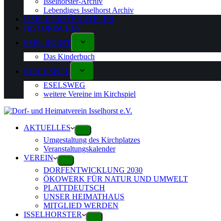
Isselhorster-Archiv
Lebendiges Isselhorst Archiv
ISSELHORSTER STELEN
HISTORISCHES
ESEL HORST
Das Kinderbuch
KIRCHSPIEL
ESELSWEG
weitere Vereine im Kirchspiel
AKTUELLES
Umgestaltung des Kirchplatzes
Veranstaltungskalender
VEREIN
DORFENTWICKLUNG 2030
ÖKOWERK FÜR NATUR UND UMWELT
PLATTDEUTSCH
UNSER HEIMATHAUS
MITGLIED WERDEN
ISSELHORSTER