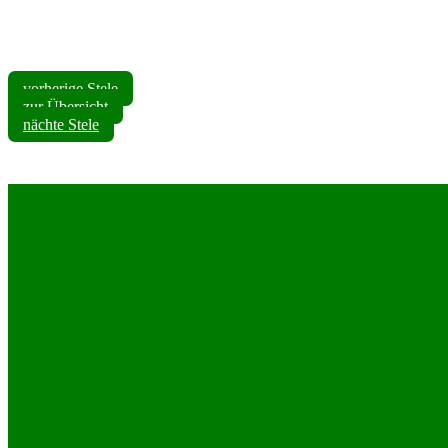
vorherige Stele
zur Übersicht
nächte Stele