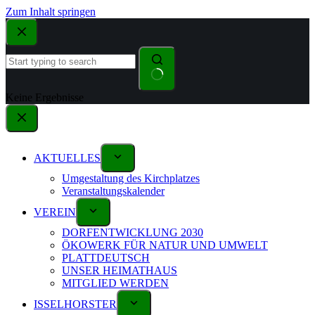
Zum Inhalt springen
Keine Ergebnisse
AKTUELLES
Umgestaltung des Kirchplatzes
Veranstaltungskalender
VEREIN
DORFENTWICKLUNG 2030
ÖKOWERK FÜR NATUR UND UMWELT
PLATTDEUTSCH
UNSER HEIMATHAUS
MITGLIED WERDEN
ISSELHORSTER