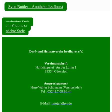
Sven Buttler – Apotheke Isselhorst
vorherige Stele
zur Übersicht
nächte Stele
Dorf- und Heimatverein Isselhorst e.V.
Vereinsanschrift
Holtkämperei | An der Lutter 1
33334 Gütersloh
Ansprechpartner
Hans-Walter Schomann (Vorsitzender)
Tel :
05241.7 08 86 44
E-Mail:
info(at)dhvi.de