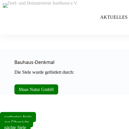
Zum
Inhalt
springen
AKTUELLES
Bauhaus-Denkmal
Die Stele wurde gefördert durch:
Maas Natur GmbH
vorherige Stele
zur Übersicht
nächte Stele