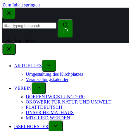
Zum Inhalt springen
Keine Ergebnisse
AKTUELLES
Umgestaltung des Kirchplatzes
Veranstaltungskalender
VEREIN
DORFENTWICKLUNG 2030
ÖKOWERK FÜR NATUR UND UMWELT
PLATTDEUTSCH
UNSER HEIMATHAUS
MITGLIED WERDEN
ISSELHORSTER