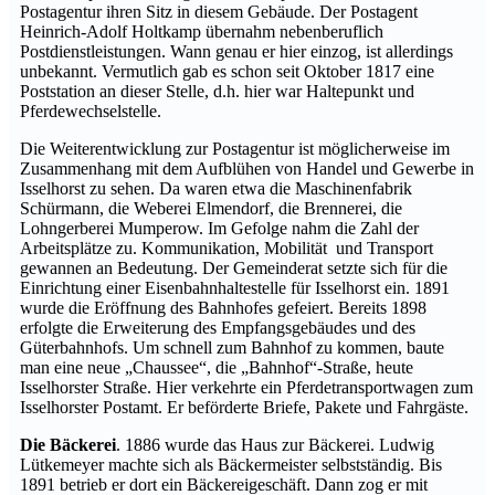
Postagentur ihren Sitz in diesem Gebäude. Der Postagent
Heinrich-Adolf Holtkamp übernahm nebenberuflich
Postdienstleistungen. Wann genau er hier einzog, ist allerdings
unbekannt. Vermutlich gab es schon seit Oktober 1817 eine
Poststation an dieser Stelle, d.h. hier war Haltepunkt und
Pferdewechselstelle.
Die Weiterentwicklung zur Postagentur ist möglicherweise im
Zusammenhang mit dem Aufblühen von Handel und Gewerbe in
Isselhorst zu sehen. Da waren etwa die Maschinenfabrik
Schürmann, die Weberei Elmendorf, die Brennerei, die
Lohngerberei Mumperow. Im Gefolge nahm die Zahl der
Arbeitsplätze zu. Kommunikation, Mobilität und Transport
gewannen an Bedeutung. Der Gemeinderat setzte sich für die
Einrichtung einer Eisenbahnhaltestelle für Isselhorst ein. 1891
wurde die Eröffnung des Bahnhofes gefeiert. Bereits 1898
erfolgte die Erweiterung des Empfangsgebäudes und des
Güterbahnhofs. Um schnell zum Bahnhof zu kommen, baute
man eine neue „Chaussee“, die „Bahnhof“-Straße, heute
Isselhorster Straße. Hier verkehrte ein Pferdetransportwagen zum
Isselhorster Postamt. Er beförderte Briefe, Pakete und Fahrgäste.
Die Bäckerei
. 1886 wurde das Haus zur Bäckerei. Ludwig
Lütkemeyer machte sich als Bäckermeister selbstständig. Bis
1891 betrieb er dort ein Bäckereigeschäft. Dann zog er mit