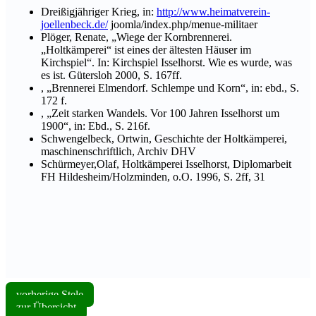
Dreißigjähriger Krieg, in:
http://www.heimatverein-
joellenbeck.de/
joomla/index.php/menue-militaer
Plöger, Renate, „Wiege der Kornbrennerei.
„Holtkämperei“ ist eines der ältesten Häuser im
Kirchspiel“. In: Kirchspiel Isselhorst. Wie es wurde, was
es ist. Gütersloh 2000, S. 167ff.
, „Brennerei Elmendorf. Schlempe und Korn“, in: ebd., S.
172 f.
, „Zeit starken Wandels. Vor 100 Jahren Isselhorst um
1900“, in: Ebd., S. 216f.
Schwengelbeck, Ortwin, Geschichte der Holtkämperei,
maschinenschriftlich, Archiv DHV
Schürmeyer,Olaf, Holtkämperei Isselhorst, Diplomarbeit
FH Hildesheim/Holzminden, o.O. 1996, S. 2ff, 31
vorherige Stele
zur Übersicht