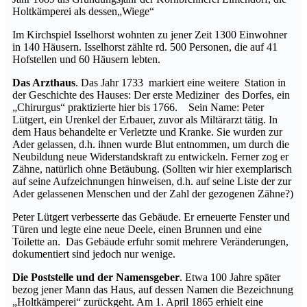
Holtkämperei als dessen„Wiege“
Im Kirchspiel Isselhorst wohnten zu jener Zeit 1300 Einwohner
in 140 Häusern. Isselhorst zählte rd. 500 Personen, die auf 41
Hofstellen und 60 Häusern lebten.
Das Arzthaus
. Das Jahr 1733 markiert eine weitere Station in
der Geschichte des Hauses: Der erste Mediziner des Dorfes, ein
„Chirurgus“ praktizierte hier bis 1766. Sein Name: Peter
Lütgert, ein Urenkel der Erbauer, zuvor als Miltärarzt tätig. In
dem Haus behandelte er Verletzte und Kranke. Sie wurden zur
Ader gelassen, d.h. ihnen wurde Blut entnommen, um durch die
Neubildung neue Widerstandskraft zu entwickeln. Ferner zog er
Zähne, natürlich ohne Betäubung. (Sollten wir hier exemplarisch
auf seine Aufzeichnungen hinweisen, d.h. auf seine Liste der zur
Ader gelassenen Menschen und der Zahl der gezogenen Zähne?)
Peter Lütgert verbesserte das Gebäude. Er erneuerte Fenster und
Türen und legte eine neue Deele, einen Brunnen und eine
Toilette an. Das Gebäude erfuhr somit mehrere Veränderungen,
dokumentiert sind jedoch nur wenige.
Die Poststelle und der Namensgeber
. Etwa 100 Jahre später
bezog jener Mann das Haus, auf dessen Namen die Bezeichnung
„Holtkämperei“ zurückgeht. Am 1. April 1865 erhielt eine