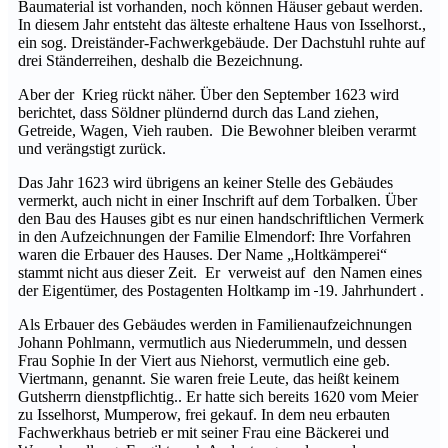
Baumaterial ist vorhanden, noch können Häuser gebaut werden.
In diesem Jahr entsteht das älteste erhaltene Haus von Isselhorst.,
ein sog. Dreiständer-Fachwerkgebäude. Der Dachstuhl ruhte auf
drei Ständerreihen, deshalb die Bezeichnung.
Aber der Krieg rückt näher. Über den September 1623 wird
berichtet, dass Söldner plündernd durch das Land ziehen,
Getreide, Wagen, Vieh rauben. Die Bewohner bleiben verarmt
und verängstigt zurück.
Das Jahr 1623 wird übrigens an keiner Stelle des Gebäudes
vermerkt, auch nicht in einer Inschrift auf dem Torbalken. Über
den Bau des Hauses gibt es nur einen handschriftlichen Vermerk
in den Aufzeichnungen der Familie Elmendorf: Ihre Vorfahren
waren die Erbauer des Hauses. Der Name „Holtkämperei“
stammt nicht aus dieser Zeit. Er verweist auf den Namen eines
der Eigentümer, des Postagenten Holtkamp im
19. Jahrhundert .
Als Erbauer des Gebäudes werden in Familienaufzeichnungen
Johann Pohlmann, vermutlich aus Niederummeln, und dessen
Frau Sophie In der Viert aus Niehorst, vermutlich eine geb.
Viertmann, genannt. Sie waren freie Leute, das heißt keinem
Gutsherrn dienstpflichtig.. Er hatte sich bereits 1620 vom Meier
zu Isselhorst, Mumperow, frei gekauf. In dem neu erbauten
Fachwerkhaus betrieb er mit seiner Frau eine Bäckerei und