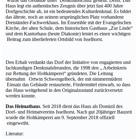
wurde das Gebäude unter Denkmalsschutz gestellt. Denn: Das
Haus legt ein authentisches Zeugnis über jetzt fast 400 Jahre
Dorfgeschichte ab, ist ein bedeutendes Kulturdenkmal. Es bildet
das älteste, noch an seinem ursprünglichen Platz vorhandene
Dreiständer-Fachwerkhaus. Im Ensemble mit der Evangelischen
Kirche, der alten Schule, dem historischen Gasthaus „Zur Linde“
und dem Kantorhaus (heute Diakonie) leistet es einen wichtigen
Beitrag zum überlieferten Ortsbild von Isselhorst.
Den Erhalt verdankt das Dorf der Initiative von engagierten und
fachkundigen Denkmalsfreunden, die 1998 den „ Arbeitskreis
zur Rettung der Holtkämperei“ gründeten. Die Leitung
übernahm Ortwin Schwengelbeck, der mit nimmermüdem
Einsatz das Gebäude restaurierte, Fördermittel einwarb, so dass
das Haus weitgehend in den Originalzustand zurückversetzt
werden konnte.
Das Heimathaus
. Seit 2018 dient das Haus als Domizil des
Dorf- und Heimatvereins Isselhorst. Nach gut 20jähriger Bauzeit
wurde die Holtkämperei am 9. September 2018 offiziell
eingeweiht.
Literatur: