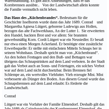
Warenhandlung. Es gibt auch Andeutungen, dass er das
Kornbrennen ausübte.. Von der Landwirtschaft allein konnte
die Familie vermutlich nicht leben.
Das Haus des „Küchenbrandes“.
Bedeutsam für die
Geschichte Isselhorsts wurde dann das Jahr 1689. Conrad und
Margaretha Agnesa Lütgert, geborene Ludewigs aus Hollen,
bezogen das alte Fachwerkhaus, An der Lutter 1. Sie erweiterten
den Handel, backten Brot und vor allem: Sie brannten
gewerbsmäßig Korn. Cordt Lütgert war ein Neusiedler. Er besaß
nur etwa einen Morgen Ackerland. Er benötigte eine zusätzliche
Erwerbsquelle: Er stellte mit einfachsten Mitteln Schnaps her in
seinem Wohnhaus. Deshalb spricht man von „Küchenbrand“.
An den hohen Festtagen und den Buß- und Bettagen war
übrigens das Schnapstrinken auf dem Land verboten. In der Stadt
galt das Verbot auch an Sonn- und Feiertagen, ein solches Verbot
war auf dem Land nicht durchsetzbar. Beim Brennen fiel
Schlempe an, ein wertvolles Viehfutter. Vieh erzeugte Mist. Mist
verbesserte als Dünger den Boden. Aus diesem Grund wurde das
Schnapsbrennen auf dem Land erlaubt: Es förderte die
Landwirtschaft.
Conrad
Lütgert war ein Vorfahre der Familie Elmendorf. Deshalb gilt das
Jahr 1689 als Gründungsjahr der Kornbrennerei Elmendorf, die