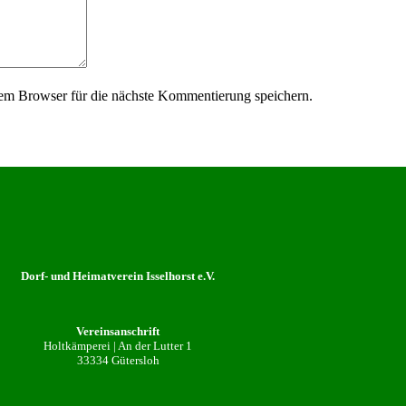
em Browser für die nächste Kommentierung speichern.
Dorf- und Heimatverein Isselhorst e.V.
Vereinsanschrift
Holtkämperei | An der Lutter 1
33334 Gütersloh