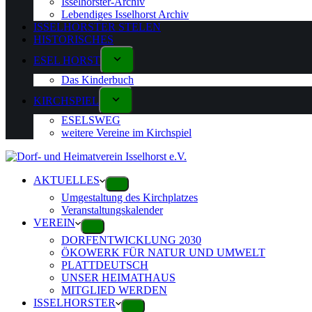
Isselhorster-Archiv
Lebendiges Isselhorst Archiv
ISSELHORSTER STELEN
HISTORISCHES
ESEL HORST
Das Kinderbuch
KIRCHSPIEL
ESELSWEG
weitere Vereine im Kirchspiel
AKTUELLES
Umgestaltung des Kirchplatzes
Veranstaltungskalender
VEREIN
DORFENTWICKLUNG 2030
ÖKOWERK FÜR NATUR UND UMWELT
PLATTDEUTSCH
UNSER HEIMATHAUS
MITGLIED WERDEN
ISSELHORSTER