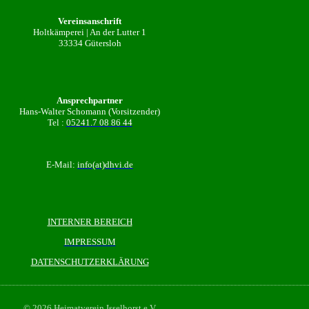
Vereinsanschrift
Holtkämperei | An der Lutter 1
33334 Gütersloh
Ansprechpartner
Hans-Walter Schomann (Vorsitzender)
Tel :
05241.7 08 86 44
E-Mail:
info(at)dhvi.de
INTERNER BEREICH
IMPRESSUM
DATENSCHUTZERKLÄRUNG
© 2026 Heimatverein Isselhorst e.V.