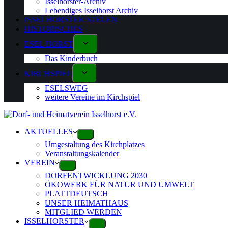
Isselhorster-Archiv
Lebendiges Isselhorst Archiv
ISSELHORSTER STELEN
HISTORISCHES
ESEL HORST
Das Kinderbuch
KIRCHSPIEL
ESELSWEG
weitere Vereine im Kirchspiel
AKTUELLES
Umgestaltung des Kirchplatzes
Veranstaltungskalender
VEREIN
DORFENTWICKLUNG 2030
ÖKOWERK FÜR NATUR UND UMWELT
PLATTDEUTSCH
UNSER HEIMATHAUS
MITGLIED WERDEN
ISSELHORSTER