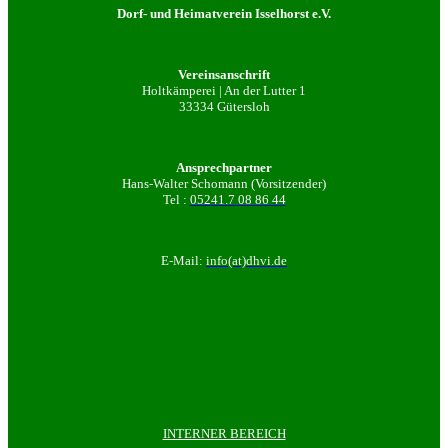
Dorf- und Heimatverein Isselhorst e.V.
Vereinsanschrift
Holtkämperei | An der Lutter 1
33334 Gütersloh
Ansprechpartner
Hans-Walter Schomann (Vorsitzender)
Tel :
05241.7 08 86 44
E-Mail:
info(at)dhvi.de
INTERNER BEREICH