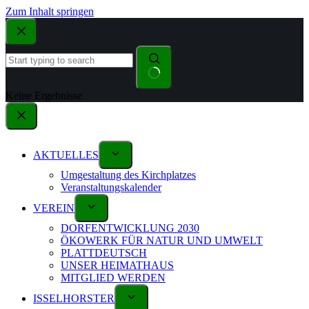
Zum Inhalt springen
Keine Ergebnisse
AKTUELLES
Umgestaltung des Kirchplatzes
Veranstaltungskalender
VEREIN
DORFENTWICKLUNG 2030
ÖKOWERK FÜR NATUR UND UMWELT
PLATTDEUTSCH
UNSER HEIMATHAUS
MITGLIED WERDEN
ISSELHORSTER