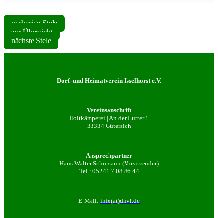
vorherige Stele
zur Übersicht
nächste Stele
Dorf- und Heimatverein Isselhorst e.V.
Vereinsanschrift
Holtkämperei | An der Lutter 1
33334 Gütersloh
Ansprechpartner
Hans-Walter Schomann (Vorsitzender)
Tel :
05241.7 08 86 44
E-Mail:
info(at)dhvi.de