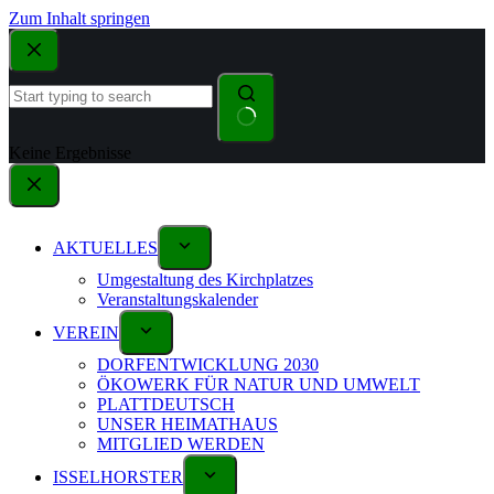
Zum Inhalt springen
Keine Ergebnisse
AKTUELLES
Umgestaltung des Kirchplatzes
Veranstaltungskalender
VEREIN
DORFENTWICKLUNG 2030
ÖKOWERK FÜR NATUR UND UMWELT
PLATTDEUTSCH
UNSER HEIMATHAUS
MITGLIED WERDEN
ISSELHORSTER