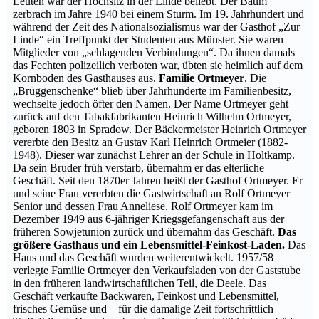
Leuten war der Hochsitz in der Linde beliebt. Der Baum
zerbrach im Jahre 1940 bei einem Sturm. Im 19. Jahrhundert und
während der Zeit des Nationalsozialismus war der Gasthof „Zur
Linde“ ein Treffpunkt der Studenten aus Münster. Sie waren
Mitglieder von „schlagenden Verbindungen“. Da ihnen damals
das Fechten polizeilich verboten war, übten sie heimlich auf dem
Kornboden des Gasthauses aus.
Familie Ortmeyer
. Die
„Brüggenschenke“ blieb über Jahrhunderte im Familienbesitz,
wechselte jedoch öfter den Namen. Der Name Ortmeyer geht
zurück auf den Tabakfabrikanten Heinrich Wilhelm Ortmeyer,
geboren 1803 in Spradow. Der Bäckermeister Heinrich Ortmeyer
vererbte den Besitz an Gustav Karl Heinrich Ortmeier (1882-
1948). Dieser war zunächst Lehrer an der Schule in Holtkamp.
Da sein Bruder früh verstarb, übernahm er das elterliche
Geschäft. Seit den 1870er Jahren heißt der Gasthof Ortmeyer. Er
und seine Frau vererbten die Gastwirtschaft an Rolf Ortmeyer
Senior und dessen Frau Anneliese. Rolf Ortmeyer kam im
Dezember 1949 aus 6-jähriger Kriegsgefangenschaft aus der
früheren Sowjetunion zurück und übernahm das Geschäft.
Das
größere Gasthaus und ein Lebensmittel-Feinkost-Laden.
Das
Haus und das Geschäft wurden weiterentwickelt. 1957/58
verlegte Familie Ortmeyer den Verkaufsladen von der Gaststube
in den früheren landwirtschaftlichen Teil, die Deele. Das
Geschäft verkaufte Backwaren, Feinkost und Lebensmittel,
frisches Gemüse und – für die damalige Zeit fortschrittlich –