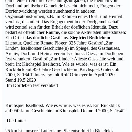
damit einen Teil ihrer Gestaltungsaufgaben, die Identität von
Dorf und politischer Gemeinde besteht nicht mehr, Fragen der
Dorfentwicklung werden zunehmend in anderen
Organisationsformen, z.B. im Rahmen eines Dorf- und Heimat-
vereins , diskutiert. Das Engagement in der Dorfgemeinschaft
wird zentral sein für den Erhalt der dörflichen Identität. Dazu
bedarf es öffentlicher Räume, die solche Aktivitäten unterstützen:
Ein Ort ist das dörfliche Gasthaus.
Siegfried Bethlehem
Literatur, Quellen: Renate Plöger, 325 Jahre Gasthof „Zur
Linde“. Isselhorster Geschichte(n) im Spiegel des Gasthauses.
Archiv, Dorf- und Heimatverein Isselhorst. Dies., Im Dorfleben
fest verankert. Gasthof „Zur Linde“: Älteste Gaststätte weit und
breit. In: Kirchspiel Isselhorst. Wie es wurde, was es ist. Ein
Rückblick auf 950 Jahre Geschichte im Kirchspiel, Gütersloh
2000, S. 164ff. Interview mit Rolf Ortmeyer im April 2020.
Stand 19.5.2020
Im Dorfleben fest verankert
Kirchspiel Isselhorst. Wie es wurde, was es ist. Ein Rückblick
auf 950 Jahre Geschichte im Kirchspiel. Detmold 2000, S. 164ff.
Die Lutter
25 km ist „unsere“ Lutter lang: Sie entspringt in Bielefeld-