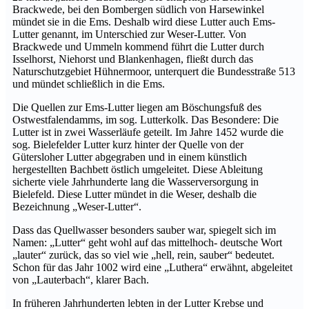
Brackwede, bei den Bombergen südlich von Harsewinkel
mündet sie in die Ems. Deshalb wird diese Lutter auch Ems-
Lutter genannt, im Unterschied zur Weser-Lutter. Von
Brackwede und Ummeln kommend führt die Lutter durch
Isselhorst, Niehorst und Blankenhagen, fließt durch das
Naturschutzgebiet Hühnermoor, unterquert die Bundesstraße 513
und mündet schließlich in die Ems.
Die Quellen zur Ems-Lutter liegen am Böschungsfuß des
Ostwestfalendamms, im sog. Lutterkolk. Das Besondere: Die
Lutter ist in zwei Wasserläufe geteilt. Im Jahre 1452 wurde die
sog. Bielefelder Lutter kurz hinter der Quelle von der
Gütersloher Lutter abgegraben und in einem künstlich
hergestellten Bachbett östlich umgeleitet. Diese Ableitung
sicherte viele Jahrhunderte lang die Wasserversorgung in
Bielefeld. Diese Lutter mündet in die Weser, deshalb die
Bezeichnung „Weser-Lutter“.
Dass das Quellwasser besonders sauber war, spiegelt sich im
Namen: „Lutter“ geht wohl auf das mittelhoch- deutsche Wort
„lauter“ zurück, das so viel wie „hell, rein, sauber“ bedeutet.
Schon für das Jahr 1002 wird eine „Luthera“ erwähnt, abgeleitet
von „Lauterbach“, klarer Bach.
In früheren Jahrhunderten lebten in der Lutter Krebse und