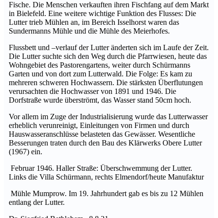
Fische. Die Menschen verkauften ihren Fischfang auf dem Markt
in Bielefeld. Eine weitere wichtige Funktion des Flusses: Die
Lutter trieb Mühlen an, im Bereich Isselhorst waren das
Sundermanns Mühle und die Mühle des Meierhofes.
Flussbett und –verlauf der Lutter änderten sich im Laufe der Zeit.
Die Lutter suchte sich den Weg durch die Pfarrwiesen, heute das
Wohngebiet des Pastorengartens, weiter durch Schürmanns
Garten und von dort zum Lutterwald. Die Folge: Es kam zu
mehreren schweren Hochwassern. Die stärksten Überflutungen
verursachten die Hochwasser von 1891 und 1946. Die
Dorfstraße wurde überströmt, das Wasser stand 50cm hoch.
Vor allem im Zuge der Industrialisierung wurde das Lutterwasser
erheblich verunreinigt, Einleitungen von Firmen und durch
Hauswasseranschlüsse belasteten das Gewässer. Wesentliche
Besserungen traten durch den Bau des Klärwerks Obere Lutter
(1967) ein.
Februar 1946. Haller Straße: Überschwemmung der Lutter.
Links die Villa Schürmann, rechts Elmendorf/heute Manufaktur
Mühle Mumprow. Im 19. Jahrhundert gab es bis zu 12 Mühlen
entlang der Lutter.