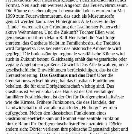
Format. Neu auch ein weiteres Angebot: das Feuerwehrmuseum.
Die Räume des ehemaligen Lebensmittelladens wurden im Mai
1999 zum Feuerwehrmuseum, das auch als Museumscafe
genutzt werden kann. Der Hintergrund: Alle Gastwirte der
„Linde“ waren seit der Gründung der Isselhorster Feuerwehr
aktive Wehrmänner. Und die Zukunft? Tochter Ellen wird
gemeinsam mit ihrem Mann Ralf Hentschel die Nachfolge
antreten, das Gasthaus bleibt im Familienbesitz, die Tradition
wird fortgesetzt. Das bedeutet: das historische Ambiente wird
gepflegt. Die bodenständige regionale westfälische Küche wird
auch in Zukunft betont. Gleichzeitig erhält das vegetarische oder
vegane Angebot ein größeres Gewicht. Das Alte bewahren, neue
gesellschaftliche Entwicklungen berücksichtigen, das ist die
Herausforderung.
Das Gasthaus und das Dorf
Über die
Generationswechsel hinweg hat das Gasthaus Funktionen
behalten, die für eine Dorfgemeinschaft wichtig sind. Das
Gasthaus ist Vereinslokal, das Haus ist der Ort vielfältiger
familiärer Festlichkeiten, ist der Ort für Dorfgemeinschaftsfeste
wie die Kirmes. Frühere Funktionen, die des Handels, der
Landwirtschaft und vor allem auch der „Herberge“ wurden
aufgegeben. Neben den klassischen Funktionen eines
Gastronomiebetriebs kam und kommt eine zentrale Funktion
hinzu: Raum für Dorfgemeinschaftstreffen anzubieten. Dörfer
ändern sich: Dörfer verlieren ihre politische Eigenständigkeit und