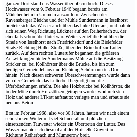
ganzen Dorf stand das Wasser über 50 cm hoch. Dieses
Hochwasser vom 9. Februar 1946 begann bereits am
Mädchenheim in Ummeln auszuufern. Zwischen der
Ravensberger Bleiche und der Mühle Sundermann in Isselhorst
breitete sich das Wasser auch über das linke Ufer aus, und bahnte
sich seinen Weg Richtung Lückner auf den Reiherbach zu, der
ebenfalls schon überflutet war. Weiter verlief die Flut über die
Straße von Is­selhorst nach Friedrichsdorf und die Bielefelder
Straße Richtung Haller Straße, über den Brinkhof zur Lutter
zurück. Auf dem rechten Lutterufer begannen die größeren
Auswirkungen hinter Sundermanns Mühle auf die Besitzung
Stricker zu, bei Kollhörster über die Brücke, bis hin zum
heutigen Gemeindehaus und Richtung Schürmann ins Dorf
hinein. Nach diesen schweren Überschwemmungen wurde dann
von der Gemeinde das Lutterbett begradigt und die
Uferböschungen erhöht. Die alte Holzbrücke bei Kollhörster, die
in der Mitte durch Holzstützen getragen wurde; wodurch sich
Holz und anderer LTkrat aufstaute; verlegte man und erbaute sie
neu aus Beton.
Erst im Februar 1968, also vor 30 Jahren, hatten wir nach einem
sehr starken Winter mit viel Schneefall und plötzlich
einsetzendem Tau­wetter wieder ein Übertreten der Lutter. Das
Wasser machte sich diesmal auf der Hofstelle Göwert in
Richtung Reiherbach und Mum­perow breit.