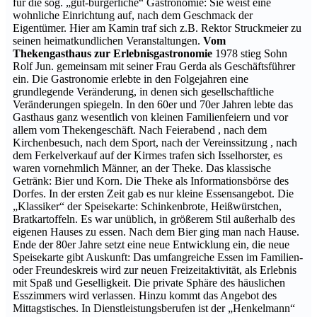
für die sog. „gut-bürgerliche“ Gastronomie: Sie weist eine
wohnliche Einrichtung auf, nach dem Geschmack der
Eigentümer. Hier am Kamin traf sich z.B. Rektor Struckmeier zu
seinen heimatkundlichen Veranstaltungen.
Vom
Thekengasthaus zur Erlebnisgastronomie
1978 stieg Sohn
Rolf Jun. gemeinsam mit seiner Frau Gerda als Geschäftsführer
ein. Die Gastronomie erlebte in den Folgejahren eine
grundlegende Veränderung, in denen sich gesellschaftliche
Veränderungen spiegeln. In den 60er und 70er Jahren lebte das
Gasthaus ganz wesentlich von kleinen Familienfeiern und vor
allem vom Thekengeschäft. Nach Feierabend , nach dem
Kirchenbesuch, nach dem Sport, nach der Vereinssitzung , nach
dem Ferkelverkauf auf der Kirmes trafen sich Isselhorster, es
waren vornehmlich Männer, an der Theke. Das klassische
Getränk: Bier und Korn. Die Theke als Informationsbörse des
Dorfes. In der ersten Zeit gab es nur kleine Essensangebot. Die
„Klassiker“ der Speisekarte: Schinkenbrote, Heißwürstchen,
Bratkartoffeln. Es war unüblich, in größerem Stil außerhalb des
eigenen Hauses zu essen. Nach dem Bier ging man nach Hause.
Ende der 80er Jahre setzt eine neue Entwicklung ein, die neue
Speisekarte gibt Auskunft: Das umfangreiche Essen im Familien-
oder Freundeskreis wird zur neuen Freizeitaktivität, als Erlebnis
mit Spaß und Geselligkeit. Die private Sphäre des häuslichen
Esszimmers wird verlassen. Hinzu kommt das Angebot des
Mittagstisches. In Dienstleistungsberufen ist der „Henkelmann“