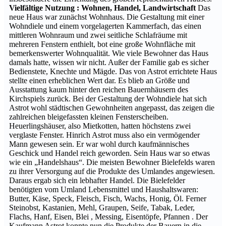
Vielfältige Nutzung : Wohnen, Handel, Landwirtschaft
Das
neue Haus war zunächst Wohnhaus. Die Gestaltung mit einer
Wohndiele und einem vorgelagerten Kammerfach, das einen
mittleren Wohnraum und zwei seitliche Schlafräume mit
mehreren Fenstern enthielt, bot eine große Wohnfläche mit
bemerkenswerter Wohnqualität. Wie viele Bewohner das Haus
damals hatte, wissen wir nicht. Außer der Familie gab es sicher
Bedienstete, Knechte und Mägde. Das von Astrot errichtete Haus
stellte einen erheblichen Wert dar. Es blieb an Größe und
Ausstattung kaum hinter den reichen Bauernhäusern des
Kirchspiels zurück. Bei der Gestaltung der Wohndiele hat sich
Astrot wohl städtischen Gewohnheiten angepasst, das zeigen die
zahlreichen bleigefassten kleinen Fensterscheiben.
Heuerlingshäuser, also Mietkotten, hatten höchstens zwei
verglaste Fenster. Hinrich Astrot muss also ein vermögender
Mann gewesen sein. Er war wohl durch kaufmännisches
Geschick und Handel reich geworden. Sein Haus war so etwas
wie ein „Handelshaus“.
Die meisten Bewohner Bielefelds waren
zu ihrer Versorgung auf die Produkte des Umlandes angewiesen.
Daraus ergab sich ein lebhafter Handel. Die Bielefelder
benötigten vom Umland Lebensmittel und Haushaltswaren:
Butter, Käse, Speck, Fleisch, Fisch, Wachs, Honig, Öl. Ferner
Steinobst, Kastanien, Mehl, Graupen, Seife, Tabak, Leder,
Flachs, Hanf, Eisen, Blei , Messing, Eisentöpfe, Pfannen . Der
Kaufmann Astrot konnte nun die Produkte der Bauern in die