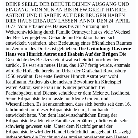
DEINE SEELE. DER BEHÜTE DEINEN AUSGANG UND
EINGANG. VON NUN AN BIS IN EWIGKEIT. HINRICH
ASTROT UND ILSABEIN AUF DER BRÜGEN HABEN
DIES HAUS ERBAUEN LASSEN. ANNO, DEN 24. APRIL
1677. Vom Erbauer des Hauses bis zur Nutzung und
Weiterentwicklung durch Familie Ortmeyer hat es viele Wechsel
der Besitzer gegeben. Gebäude und Funktion haben sich
entwickelt, verändert, aber Bedeutung eines öffentlichen Raumes
im Zentrum des Dorfes ist geblieben.
Die Gründung: Das neue
Haus von Hinrich Astrot und Ilsabein Auf der Brügen
Die
Geschichte des Besitzes reicht wahrscheinlich noch weiter
zurück . Es war ein neues Haus, das 1677 fertig wurde, erstmals
wird die Hofstelle bereits im Urbar der Grafschaft Ravensberg
1556 erwähnt. Der erste Besitzer Hinrich Astrot war wohl
Kaufmann. Anders als die meisten Bewohner im Kirchspiel
waren Astrot, seine Frau und Kinder persönlich frei.
Pachtabgaben und Dienste schuldete er dem Meier zu Isselhorst.
Seine Erbpachtstelle umfasste nur kleine Garten- und
Wiesenflächen. Es ist anzunehmen, dass sich bereits seit dem 16.
Jahrhundert auf dieser Erbpachtstelle ein „Landhandel“
entwickelt hatte. Von dem landwirtschaftlichen Ertrag der
Erbpachtstelle allein eine Familie zu ernähren, dürfte wohl sehr
schwierig gewesen sein. Unter dem Nachfolger auf der
Erbpachtstelle wird der Handel beträchtlich ausgebaut. Das zeigt
insbesondere die Errichtung des großen repräsentativen Hauses.