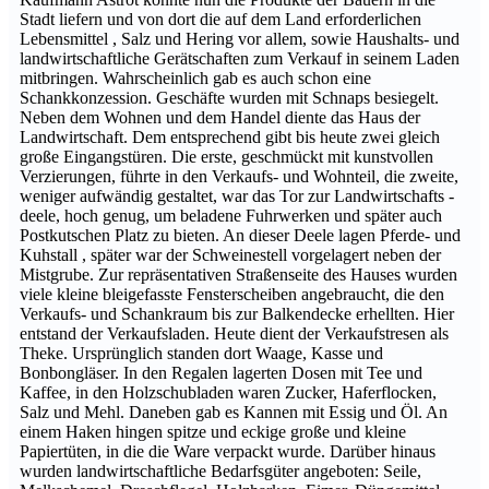
Stadt liefern und von dort die auf dem Land erforderlichen
Lebensmittel , Salz und Hering vor allem, sowie Haushalts- und
landwirtschaftliche Gerätschaften zum Verkauf in seinem Laden
mitbringen. Wahrscheinlich gab es auch schon eine
Schankkonzession. Geschäfte wurden mit Schnaps besiegelt.
Neben dem Wohnen und dem Handel diente das Haus der
Landwirtschaft. Dem entsprechend gibt bis heute zwei gleich
große Eingangstüren. Die erste, geschmückt mit kunstvollen
Verzierungen, führte in den Verkaufs- und Wohnteil, die zweite,
weniger aufwändig gestaltet, war das Tor zur Landwirtschafts -
deele, hoch genug, um beladene Fuhrwerken und später auch
Postkutschen Platz zu bieten. An dieser Deele lagen Pferde- und
Kuhstall , später war der Schweinestell vorgelagert neben der
Mistgrube. Zur repräsentativen Straßenseite des Hauses wurden
viele kleine bleigefasste Fensterscheiben angebraucht, die den
Verkaufs- und Schankraum bis zur Balkendecke erhellten. Hier
entstand der Verkaufsladen. Heute dient der Verkaufstresen als
Theke. Ursprünglich standen dort Waage, Kasse und
Bonbongläser. In den Regalen lagerten Dosen mit Tee und
Kaffee, in den Holzschubladen waren Zucker, Haferflocken,
Salz und Mehl. Daneben gab es Kannen mit Essig und Öl. An
einem Haken hingen spitze und eckige große und kleine
Papiertüten, in die die Ware verpackt wurde. Darüber hinaus
wurden landwirtschaftliche Bedarfsgüter angeboten: Seile,