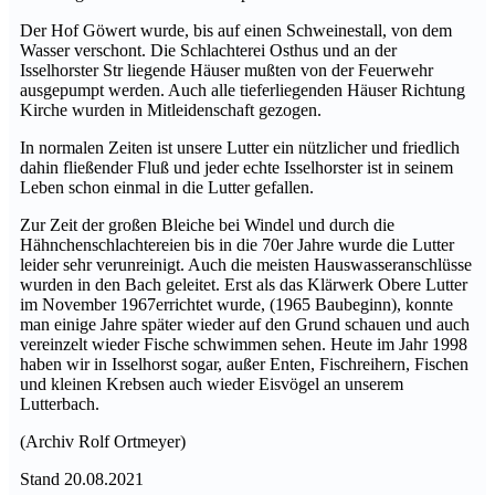
Der Hof Göwert wurde, bis auf einen Schweinestall, von dem
Was­ser verschont. Die Schlachterei Osthus und an der
Isselhorster Str liegende Häuser mußten von der Feuerwehr
ausgepumpt werden. Auch alle tieferliegenden Häuser Richtung
Kirche wurden in Mitleiden­schaft gezogen.
In normalen Zeiten ist unsere Lutter ein nützlicher und friedlich
da­hin fließender Fluß und jeder echte Isselhorster ist in seinem
Leben schon einmal in die Lutter gefallen.
Zur Zeit der großen Bleiche bei Windel und durch die
Hähnchen­schlachtereien bis in die 70er Jahre wurde die Lutter
leider sehr ver­unreinigt. Auch die meisten Hauswasseranschlüsse
wurden in den Bach geleitet. Erst als das Klärwerk Obere Lutter
im November 1967errichtet wurde, (1965 Baubeginn), konnte
man einige Jahre spä­ter wieder auf den Grund schauen und auch
vereinzelt wieder Fische schwimmen sehen. Heute im Jahr 1998
haben wir in Isselhorst sogar, außer Enten, Fischreihern, Fischen
und kleinen Krebsen auch wieder Eisvögel an unserem
Lutterbach.
(Archiv Rolf Ortmeyer)
Stand 20.08.2021