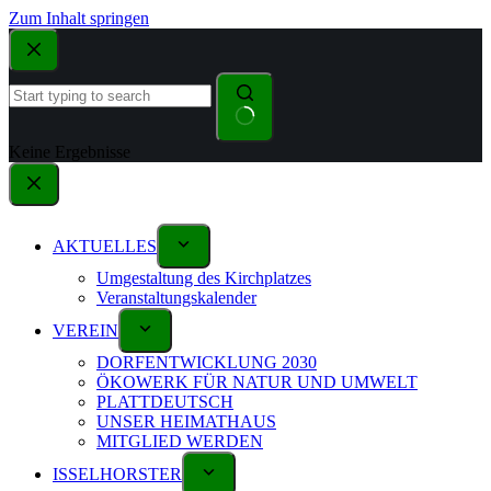
Zum Inhalt springen
Keine Ergebnisse
AKTUELLES
Umgestaltung des Kirchplatzes
Veranstaltungskalender
VEREIN
DORFENTWICKLUNG 2030
ÖKOWERK FÜR NATUR UND UMWELT
PLATTDEUTSCH
UNSER HEIMATHAUS
MITGLIED WERDEN
ISSELHORSTER