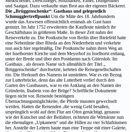
Melkschemel, Dreschflegel, Holzharken, Eimer, Düngemittel
und Saatgut. Dazu verkaufte man Brot aus der eigenen Bäckerei.
Die „Brüggenschenke“
:
Gasthaus und gelegentlich
Schmugglertreffpunkt
Um die Mitte des 18. Jahrhunderts
wurde das Anwesen offensichtlich erstmals als Gast haus
genutzt. Im Jahr 1752 erweiterten die Kaufleute nämlich ihr
Geschäftshaus in größerem Maße. In dieser Zeit nahm der
Reiseverkehr zu. Die Postkutsche von Berlin über Bielefeld hatte
eine Nebenlinie über Rheda an den Niederrhein und verkehrte
nun auch hier regelmäßig. Die Postkutsche nahm ihren Weg an
der Isselhorster Kiriche und dem Meyerhof zu Isselhorst entlang,
unter der Brede und über den Postdamm nach Gütersloh. Im
Gasthaus , als dessen Name sich allmählich der Titel „
Brüggenschenke“ durchsetzte, kehrten die Reisegesellschaften
ein. Die Herkunft des Namens ist umstritten. War es ein Bezug
zur Lutterbrücke, denn das alte Lutterbett verlief durch den
Garten des Gasthauses, war es ein Anklang an den Namen der
Gründerin, Ilsabein von der Brüge? Schriftliche Dokumente
liegen nicht vor. Reisende benötigten
Übernachtungsmöglichkeite, die Pferde mussten gewechselt
werden. Hatten die Reisenden ,die wenig Geld besaßen,
ursprünglich wohl auf dem Flur am Ofen genächtigt, genauso
wie der Kutscher und der Beifahrer, richteten die Wirtsleute nun
die ehemaligen „Upkamern“ und die Hillen zu vier Schlafräumen
her. Anstelle der Leitern baute man eine Treppe mit einer Galerie,