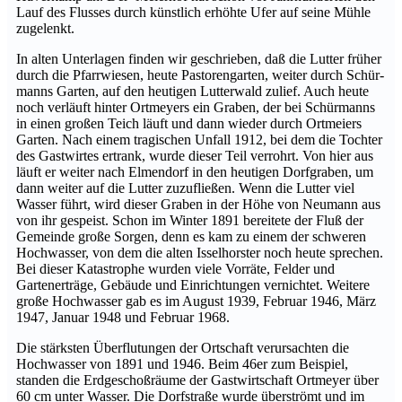
Lauf des Flusses durch künst­lich erhöhte Ufer auf seine Mühle
zugelenkt.
In alten Unterlagen finden wir geschrieben, daß die Lutter früher
durch die Pfarrwiesen, heute Pastorengarten, weiter durch Schür­
manns Garten, auf den heutigen Lutterwald zulief. Auch heute
noch verläuft hinter Ortmeyers ein Graben, der bei Schürmanns
in einen großen Teich läuft und dann wieder durch Ortmeiers
Garten. Nach einem tragischen Unfall 1912, bei dem die Tochter
des Gastwirtes er­trank, wurde dieser Teil verrohrt. Von hier aus
läuft er weiter nach Elmendorf in den heutigen Dorfgraben, um
dann weiter auf die Lut­ter zuzufließen. Wenn die Lutter viel
Wasser führt, wird dieser Gra­ben in der Höhe von Neumann aus
von ihr gespeist. Schon im Win­ter 1891 bereitete der Fluß der
Gemeinde große Sorgen, denn es kam zu einem der schweren
Hochwasser, von dem die alten Isselhorster noch heute sprechen.
Bei dieser Katastrophe wurden viele Vorräte, Fel­der und
Gartenerträge, Gebäude und Einrichtungen vernichtet. Wei­tere
große Hochwasser gab es im August 1939, Februar 1946, März
1947, Januar 1948 und Februar 1968.
Die stärksten Überflutungen der Ortschaft verursachten die
Hoch­wasser von 1891 und 1946. Beim 46er zum Beispiel,
standen die Erd­geschoßräume der Gastwirtschaft Ortmeyer über
60 cm unter Was­ser. Die Dorfstraße wurde überströmt und im