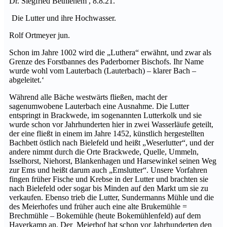
Dr. Siegfried Bethlehem , 8.8.21.
Die Lutter und ihre Hochwasser.
Rolf Ortmeyer jun.
Schon im Jahre 1002 wird die „Luthera“ erwähnt, und zwar als
Gren­ze des Forstbannes des Paderborner Bischofs. Ihr Name
wurde wohl vom Lauterbach (Lauterbach) – klarer Bach –
abgeleitet.‘
Während alle Bäche westwärts fließen, macht der
sagenumwobene Lauterbach eine Ausnahme. Die Lutter
entspringt in Brackwede, im sogenannten Lutterkolk und sie
wurde schon vor Jahrhunderten hier in zwei Wasserläufe geteilt,
der eine fließt in einem im Jahre 1452, künstlich hergestellten
Bachbett östlich nach Bielefeld und heißt „Weserlutter“, und der
andere nimmt durch die Orte Brackwede, Quel­le, Ummeln,
Isselhorst, Niehorst, Blankenhagen und Harsewinkel seinen Weg
zur Ems und heißt darum auch „Emslutter“. Unsere Vorfahren
fingen früher Fische und Krebse in der Lutter und brachten sie
nach Bielefeld oder sogar bis Minden auf den Markt um sie zu
ver­kaufen. Ebenso trieb die Lutter, Sundermanns Mühle und die
des Meierhofes und früher auch eine alte Brukemühle =
Brechmühle – Bokemühle (heute Bokemühlenfeld) auf dem
Haverkamp an. Der Mei­erhof hat schon vor Jahrhunderten den