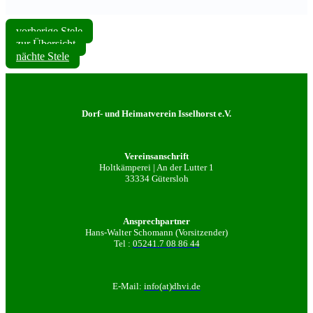
vorherige Stele
zur Übersicht
nächte Stele
Dorf- und Heimatverein Isselhorst e.V.
Vereinsanschrift
Holtkämperei | An der Lutter 1
33334 Gütersloh
Ansprechpartner
Hans-Walter Schomann (Vorsitzender)
Tel :
05241.7 08 86 44
E-Mail:
info(at)dhvi.de