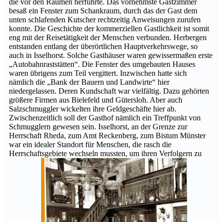
die vor den Räumen herführte. Das vornehmste Gastzimmer
besaß ein Fenster zum Schankraum, durch das der Gast dem
unten schlafenden Kutscher rechtzeitig Anweisungen zurufen
konnte. Die Geschichte der kommerziellen Gastlichkeit ist somit
eng mit der Reisetätigkeit der Menschen verbunden. Herbergen
entstanden entlang der überörtlichen Hauptverkehrswege, so
auch in Isselhorst. Solche Gasthäuser waren gewissermaßen erste
„Autobahnraststätten“. Die Fenster des umgebauten Hauses
waren übrigens zum Teil vergittert. Inzwischen hatte sich
nämlich die „Bank der Bauern und Landwirte“ hier
niedergelassen. Deren Kundschaft war vielfältig. Dazu gehörten
größere Firmen aus Bielefeld und Gütersloh. Aber auch
Salzschmuggler wickelten ihre Geldgeschäfte hier ab.
Zwischenzeitlich soll der Gasthof nämlich ein Treffpunkt von
Schmugglern gewesen sein. Isselhorst, an der Grenze zur
Herrschaft Rheda, zum Amt Reckenberg, zum Bistum Münster
war ein idealer Standort für Menschen, die rasch die
Herrschaftsgebiete wechseln mussten, um ihren Verfolgern zu