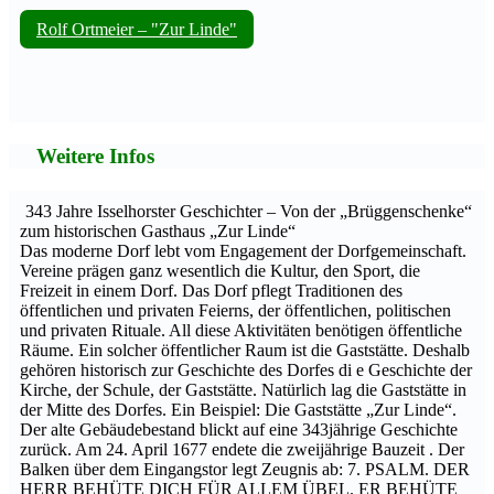
Rolf Ortmeier – "Zur Linde"
Weitere Infos
343 Jahre Isselhorster Geschichter – Von der „Brüggenschenke“
zum historischen Gasthaus „Zur Linde“
Das moderne Dorf lebt vom Engagement der Dorfgemeinschaft.
Vereine prägen ganz wesentlich die Kultur, den Sport, die
Freizeit in einem Dorf. Das Dorf pflegt Traditionen des
öffentlichen und privaten Feierns, der öffentlichen, politischen
und privaten Rituale. All diese Aktivitäten benötigen öffentliche
Räume. Ein solcher öffentlicher Raum ist die Gaststätte. Deshalb
gehören historisch zur Geschichte des Dorfes di e Geschichte der
Kirche, der Schule, der Gaststätte. Natürlich lag die Gaststätte in
der Mitte des Dorfes. Ein Beispiel: Die Gaststätte „Zur Linde“.
Der alte Gebäudebestand blickt auf eine 343jährige Geschichte
zurück. Am 24. April 1677 endete die zweijährige Bauzeit . Der
Balken über dem Eingangstor legt Zeugnis ab: 7. PSALM. DER
HERR BEHÜTE DICH FÜR ALLEM ÜBEL. ER BEHÜTE