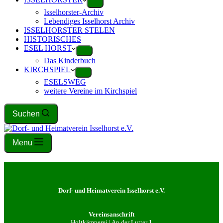
Isselhorster-Archiv
Lebendiges Isselhorst Archiv
ISSELHORSTER STELEN
HISTORISCHES
ESEL HORST
Das Kinderbuch
KIRCHSPIEL
ESELSWEG
weitere Vereine im Kirchspiel
Suchen
Menu
Dorf- und Heimatverein Isselhorst e.V.
Vereinsanschrift
Holtkämperei | An der Lutter 1