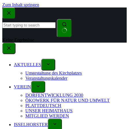
Zum Inhalt springen
Keine Ergebnisse
AKTUELLES
Umgestaltung des Kirchplatzes
Veranstaltungskalender
VEREIN
DORFENTWICKLUNG 2030
ÖKOWERK FÜR NATUR UND UMWELT
PLATTDEUTSCH
UNSER HEIMATHAUS
MITGLIED WERDEN
ISSELHORSTER