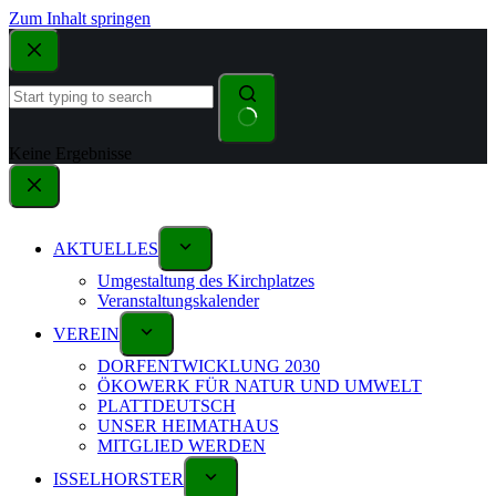
Zum Inhalt springen
Keine Ergebnisse
AKTUELLES
Umgestaltung des Kirchplatzes
Veranstaltungskalender
VEREIN
DORFENTWICKLUNG 2030
ÖKOWERK FÜR NATUR UND UMWELT
PLATTDEUTSCH
UNSER HEIMATHAUS
MITGLIED WERDEN
ISSELHORSTER