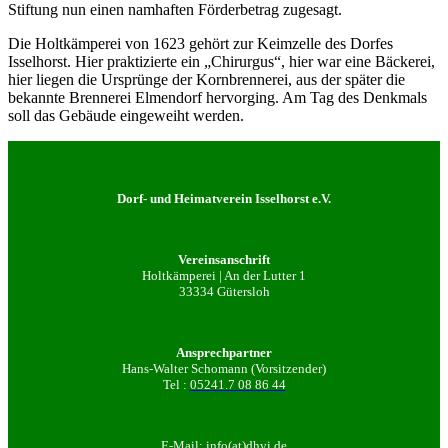
Stiftung nun einen namhaften Förderbetrag zugesagt.
Die Holtkämperei von 1623 gehört zur Keimzelle des Dorfes
Isselhorst. Hier praktizierte ein „Chirurgus“, hier war eine Bäckerei,
hier liegen die Ursprünge der Kornbrennerei, aus der später die
bekannte Brennerei Elmendorf hervorging. Am Tag des Denkmals
soll das Gebäude eingeweiht werden.
Dorf- und Heimatverein Isselhorst e.V.
Vereinsanschrift
Holtkämperei | An der Lutter 1
33334 Gütersloh
Ansprechpartner
Hans-Walter Schomann (Vorsitzender)
Tel :
05241.7 08 86 44
E-Mail:
info(at)dhvi.de