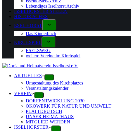
Isselhorster-Archiv
Lebendiges Isselhorst Archiv
ISSELHORSTER STELEN
HISTORISCHES
ESEL HORST
Das Kinderbuch
KIRCHSPIEL
ESELSWEG
weitere Vereine im Kirchspiel
AKTUELLES
Umgestaltung des Kirchplatzes
Veranstaltungskalender
VEREIN
DORFENTWICKLUNG 2030
ÖKOWERK FÜR NATUR UND UMWELT
PLATTDEUTSCH
UNSER HEIMATHAUS
MITGLIED WERDEN
ISSELHORSTER