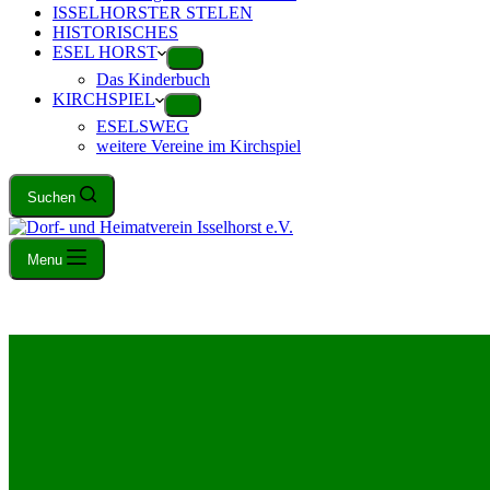
ISSELHORSTER STELEN
HISTORISCHES
ESEL HORST
Das Kinderbuch
KIRCHSPIEL
ESELSWEG
weitere Vereine im Kirchspiel
Suchen
Menu