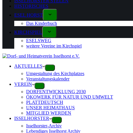
ISSELHORSTER STELEN
HISTORISCHES
ESEL HORST
Das Kinderbuch
KIRCHSPIEL
ESELSWEG
weitere Vereine im Kirchspiel
AKTUELLES
Umgestaltung des Kirchplatzes
Veranstaltungskalender
VEREIN
DORFENTWICKLUNG 2030
ÖKOWERK FÜR NATUR UND UMWELT
PLATTDEUTSCH
UNSER HEIMATHAUS
MITGLIED WERDEN
ISSELHORSTER
Isselhorster-Archiv
Lebendiges Isselhorst Archiv