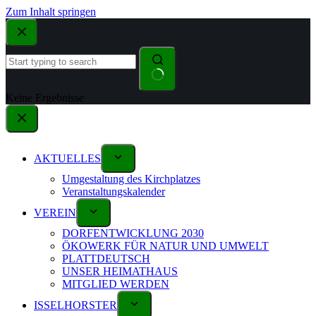
Zum Inhalt springen
Keine Ergebnisse
AKTUELLES
Umgestaltung des Kirchplatzes
Veranstaltungskalender
VEREIN
DORFENTWICKLUNG 2030
ÖKOWERK FÜR NATUR UND UMWELT
PLATTDEUTSCH
UNSER HEIMATHAUS
MITGLIED WERDEN
ISSELHORSTER