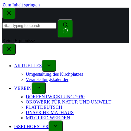
Zum Inhalt springen
Keine Ergebnisse
AKTUELLES
Umgestaltung des Kirchplatzes
Veranstaltungskalender
VEREIN
DORFENTWICKLUNG 2030
ÖKOWERK FÜR NATUR UND UMWELT
PLATTDEUTSCH
UNSER HEIMATHAUS
MITGLIED WERDEN
ISSELHORSTER