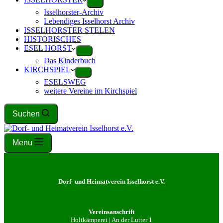
Isselhorster-Archiv
Lebendiges Isselhorst Archiv
ISSELHORSTER STELEN
HISTORISCHES
ESEL HORST
Das Kinderbuch
KIRCHSPIEL
ESELSWEG
weitere Vereine im Kirchspiel
Suchen
Menu
Dorf- und Heimatverein Isselhorst e.V.
Vereinsanschrift
Holtkämperei | An der Lutter 1