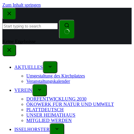
Zum Inhalt springen
Keine Ergebnisse
AKTUELLES
Umgestaltung des Kirchplatzes
Veranstaltungskalender
VEREIN
DORFENTWICKLUNG 2030
ÖKOWERK FÜR NATUR UND UMWELT
PLATTDEUTSCH
UNSER HEIMATHAUS
MITGLIED WERDEN
ISSELHORSTER