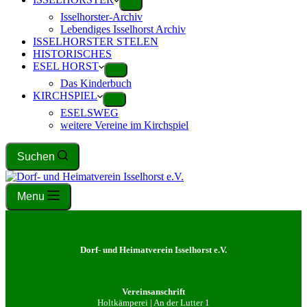
Isselhorster-Archiv
Lebendiges Isselhorst Archiv
ISSELHORSTER STELEN
HISTORISCHES
ESEL HORST
Das Kinderbuch
KIRCHSPIEL
ESELSWEG
weitere Vereine im Kirchspiel
Suchen
Menu
Dorf- und Heimatverein Isselhorst e.V.
Vereinsanschrift
Holtkämperei | An der Lutter 1