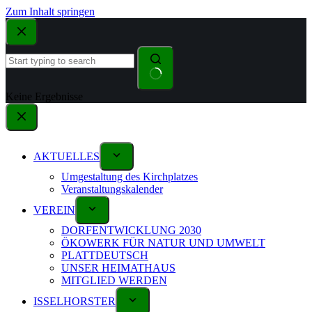
Zum Inhalt springen
Keine Ergebnisse
AKTUELLES
Umgestaltung des Kirchplatzes
Veranstaltungskalender
VEREIN
DORFENTWICKLUNG 2030
ÖKOWERK FÜR NATUR UND UMWELT
PLATTDEUTSCH
UNSER HEIMATHAUS
MITGLIED WERDEN
ISSELHORSTER