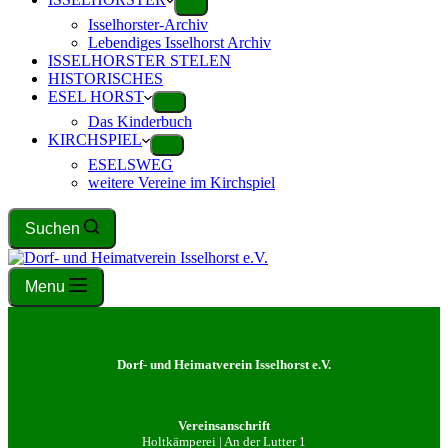
Isselhorster-Archiv
Lebendiges Isselhorst Archiv
ISSELHORSTER STELEN
HISTORISCHES
ESEL HORST
Das Kinderbuch
KIRCHSPIEL
ESELSWEG
weitere Vereine im Kirchspiel
Suchen
Menu
Dorf- und Heimatverein Isselhorst e.V.
Vereinsanschrift
Holtkämperei | An der Lutter 1