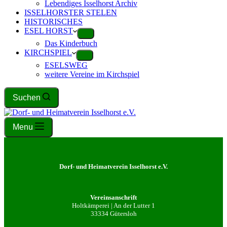
Lebendiges Isselhorst Archiv
ISSELHORSTER STELEN
HISTORISCHES
ESEL HORST
Das Kinderbuch
KIRCHSPIEL
ESELSWEG
weitere Vereine im Kirchspiel
Suchen
Menu
Dorf- und Heimatverein Isselhorst e.V.
Vereinsanschrift
Holtkämperei | An der Lutter 1
33334 Gütersloh