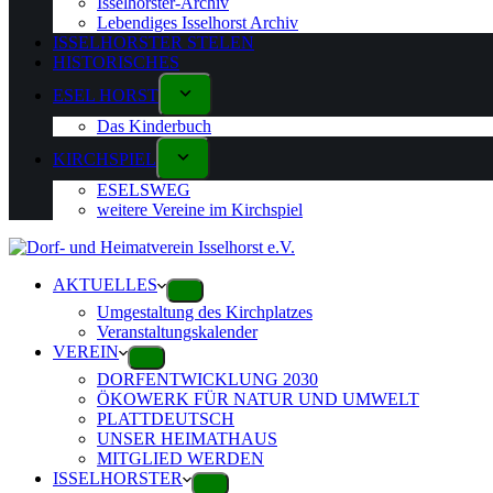
Isselhorster-Archiv
Lebendiges Isselhorst Archiv
ISSELHORSTER STELEN
HISTORISCHES
ESEL HORST
Das Kinderbuch
KIRCHSPIEL
ESELSWEG
weitere Vereine im Kirchspiel
AKTUELLES
Umgestaltung des Kirchplatzes
Veranstaltungskalender
VEREIN
DORFENTWICKLUNG 2030
ÖKOWERK FÜR NATUR UND UMWELT
PLATTDEUTSCH
UNSER HEIMATHAUS
MITGLIED WERDEN
ISSELHORSTER