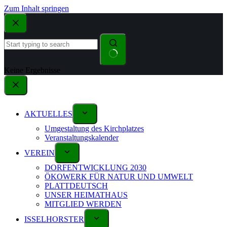
Zum Inhalt springen
Keine Ergebnisse
AKTUELLES
Umgestaltung des Kirchplatzes
Veranstaltungskalender
VEREIN
DORFENTWICKLUNG 2030
ÖKOWERK FÜR NATUR UND UMWELT
PLATTDEUTSCH
UNSER HEIMATHAUS
MITGLIED WERDEN
ISSELHORSTER