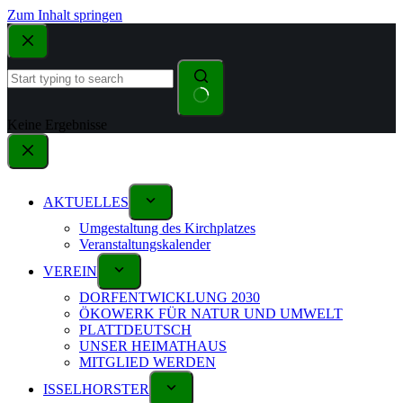
Zum Inhalt springen
Keine Ergebnisse
AKTUELLES
Umgestaltung des Kirchplatzes
Veranstaltungskalender
VEREIN
DORFENTWICKLUNG 2030
ÖKOWERK FÜR NATUR UND UMWELT
PLATTDEUTSCH
UNSER HEIMATHAUS
MITGLIED WERDEN
ISSELHORSTER