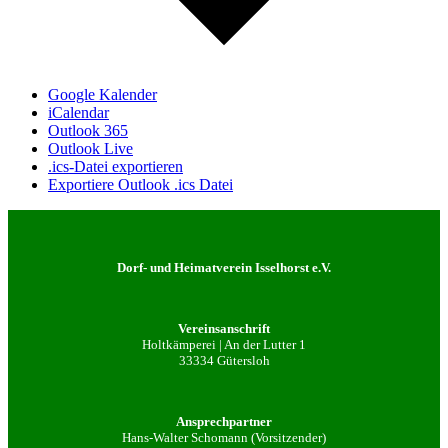
Google Kalender
iCalendar
Outlook 365
Outlook Live
.ics-Datei exportieren
Exportiere Outlook .ics Datei
Dorf- und Heimatverein Isselhorst e.V.
Vereinsanschrift
Holtkämperei | An der Lutter 1
33334 Gütersloh
Ansprechpartner
Hans-Walter Schomann (Vorsitzender)