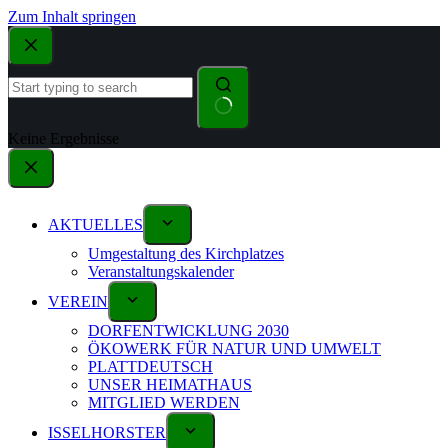
Zum Inhalt springen
Keine Ergebnisse
AKTUELLES
Umgestaltung des Kirchplatzes
Veranstaltungskalender
VEREIN
DORFENTWICKLUNG 2030
ÖKOWERK FÜR NATUR UND UMWELT
PLATTDEUTSCH
UNSER HEIMATHAUS
MITGLIED WERDEN
ISSELHORSTER