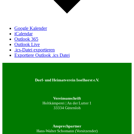
Google Kalender
iCalendar
Outlook 365
Outlook Live
.ics-Datei exportieren
Exportiere Outlook .ics Datei
Dorf- und Heimatverein Isselhorst e.V.
Vereinsanschrift
Holtkämperei | An der Lutter 1
33334 Gütersloh
Ansprechpartner
Hans-Walter Schomann (Vorsitzender)