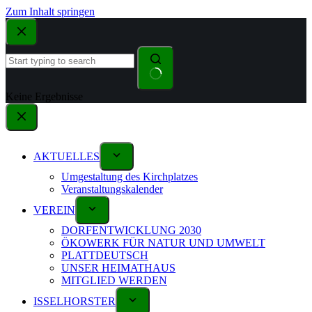
Zum Inhalt springen
Keine Ergebnisse
AKTUELLES
Umgestaltung des Kirchplatzes
Veranstaltungskalender
VEREIN
DORFENTWICKLUNG 2030
ÖKOWERK FÜR NATUR UND UMWELT
PLATTDEUTSCH
UNSER HEIMATHAUS
MITGLIED WERDEN
ISSELHORSTER