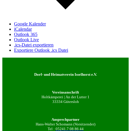
Google Kalender
iCalendar
Outlook 365
Outlook Live
.ics-Datei exportieren
Exportiere Outlook .ics Datei
Dorf- und Heimatverein Isselhorst e.V.
Vereinsanschrift
Holtkämperei | An der Lutter 1
33334 Gütersloh
Ansprechpartner
Hans-Walter Schomann (Vorsitzender)
Tel :
05241.7 08 86 44