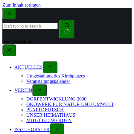
Zum Inhalt springen
Keine Ergebnisse
AKTUELLES
Umgestaltung des Kirchplatzes
Veranstaltungskalender
VEREIN
DORFENTWICKLUNG 2030
ÖKOWERK FÜR NATUR UND UMWELT
PLATTDEUTSCH
UNSER HEIMATHAUS
MITGLIED WERDEN
ISSELHORSTER