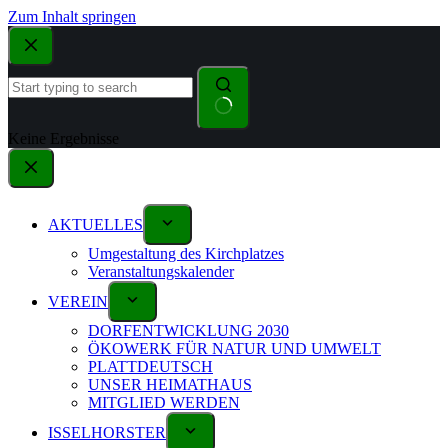
Zum Inhalt springen
Keine Ergebnisse
AKTUELLES
Umgestaltung des Kirchplatzes
Veranstaltungskalender
VEREIN
DORFENTWICKLUNG 2030
ÖKOWERK FÜR NATUR UND UMWELT
PLATTDEUTSCH
UNSER HEIMATHAUS
MITGLIED WERDEN
ISSELHORSTER