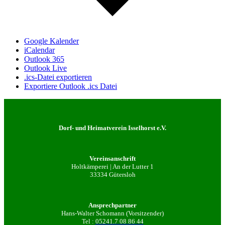
Google Kalender
iCalendar
Outlook 365
Outlook Live
.ics-Datei exportieren
Exportiere Outlook .ics Datei
Dorf- und Heimatverein Isselhorst e.V.
Vereinsanschrift
Holtkämperei | An der Lutter 1
33334 Gütersloh
Ansprechpartner
Hans-Walter Schomann (Vorsitzender)
Tel :
05241.7 08 86 44