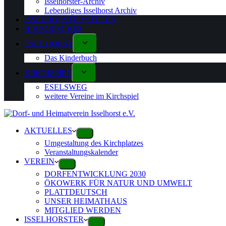
Isselhorster-Archiv
Lebendiges Isselhorst Archiv
ISSELHORSTER STELEN
HISTORISCHES
ESEL HORST
Das Kinderbuch
KIRCHSPIEL
ESELSWEG
weitere Vereine im Kirchspiel
AKTUELLES
Umgestaltung des Kirchplatzes
Veranstaltungskalender
VEREIN
DORFENTWICKLUNG 2030
ÖKOWERK FÜR NATUR UND UMWELT
PLATTDEUTSCH
UNSER HEIMATHAUS
MITGLIED WERDEN
ISSELHORSTER