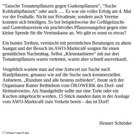
“Tausche Tomatenpflanzen gegen Gurkenpflanzen”, “Suche
Kohlrabipflanzen” oder auch …. Es war ein voller Erfolg am 4. Mai
vor der Festhalle. Nicht nur Privatleute, sondern auch Vereine
konnten sich beteiligen. So bot beispielsweise der Geflügelzucht-
und Gartenbauverein ein prachtvolles Pflanzenangebot gegen eine
kleine Spende für die Vereinskasse an. Wo gibt es sonst so etwas?
Ein buntes Treiben, vermischt mit persönlichen Beratungen zu altem
Saatgut und der Besuch im AWO-Marktcafé sorgten für einen
gemütlichen Nachmittag. Selbst „Kleinstanbieter“ mit nur drei
Tomatenpflanzen waren vertreten, waren aber schnell ausverkauft.
Vergeblich wartete man auf eine Antwort zur Suche nach
Hanfpflanzen, genauso wie auf die Suche nach kommerziellen
Anbietern. „Rundum sind alle bestens zufrieden“, freute sich der
Organisator Rainer Bethlehem vom ÖKOWERK des Dorf- und
Heimatvereins. Als Standgebühr sollte nur eine Torte oder ein
Kuchen mitgebracht werden, 15 Stück standen dann in der Auslage
vom AWO-Marktcafé zum Verkehr bereit – das ist Dorf!
Henner Schröder