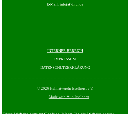
E-Mail:
info(at)dhvi.de
INTERNER BEREICH
IMPRESSUM
DATENSCHUTZERKLÄRUNG
© 2026 Heimatverein Isselhorst e.V.
Made with ❤ in Isselhorst
Diese Website benutzt Cookies. Wenn Sie die Website weiter
nutzen, gehen wir von ihrem Einverständnis aus.
OK
Nein