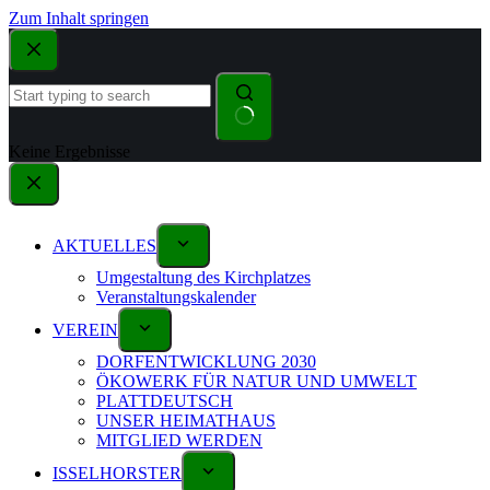
Zum Inhalt springen
Keine Ergebnisse
AKTUELLES
Umgestaltung des Kirchplatzes
Veranstaltungskalender
VEREIN
DORFENTWICKLUNG 2030
ÖKOWERK FÜR NATUR UND UMWELT
PLATTDEUTSCH
UNSER HEIMATHAUS
MITGLIED WERDEN
ISSELHORSTER