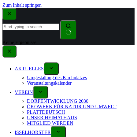
Zum Inhalt springen
Keine Ergebnisse
AKTUELLES
Umgestaltung des Kirchplatzes
Veranstaltungskalender
VEREIN
DORFENTWICKLUNG 2030
ÖKOWERK FÜR NATUR UND UMWELT
PLATTDEUTSCH
UNSER HEIMATHAUS
MITGLIED WERDEN
ISSELHORSTER