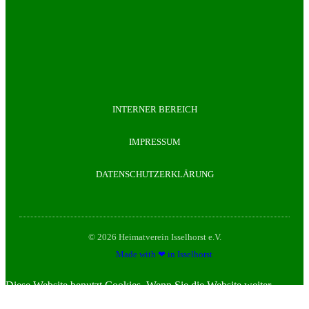
INTERNER BEREICH
IMPRESSUM
DATENSCHUTZERKLÄRUNG
© 2026 Heimatverein Isselhorst e.V.
Made with ❤ in Isselhorst
Diese Website benutzt Cookies. Wenn Sie die Website weiter
nutzen, gehen wir von ihrem Einverständnis aus.
OK
Nein