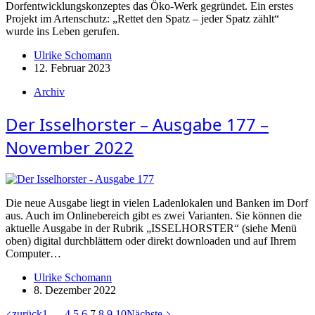
Dorfentwicklungskonzeptes das Öko-Werk gegründet. Ein erstes
Projekt im Artenschutz: „Rettet den Spatz – jeder Spatz zählt“
wurde ins Leben gerufen.
Ulrike Schomann
12. Februar 2023
Archiv
Der Isselhorster – Ausgabe 177 –
November 2022
Die neue Ausgabe liegt in vielen Ladenlokalen und Banken im Dorf
aus. Auch im Onlinebereich gibt es zwei Varianten. Sie können die
aktuelle Ausgabe in der Rubrik „ISSELHORSTER“ (siehe Menü
oben) digital durchblättern oder direkt downloaden und auf Ihrem
Computer…
Ulrike Schomann
8. Dezember 2022
zurück
1
…
4
5
6
7
8
9
10
Nächste