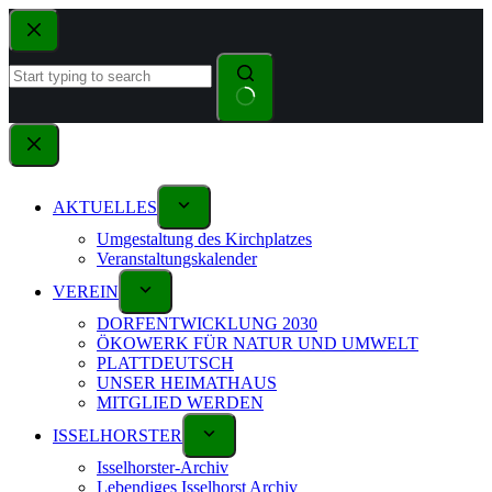
AKTUELLES
Umgestaltung des Kirchplatzes
Veranstaltungskalender
VEREIN
DORFENTWICKLUNG 2030
ÖKOWERK FÜR NATUR UND UMWELT
PLATTDEUTSCH
UNSER HEIMATHAUS
MITGLIED WERDEN
ISSELHORSTER
Isselhorster-Archiv
Lebendiges Isselhorst Archiv